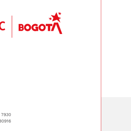
1 7930
380916