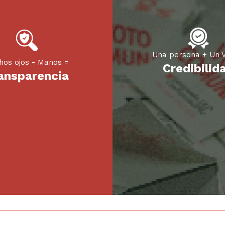
Una persona + Un V
hos ojos - Manos =
Credibilid
ansparencia