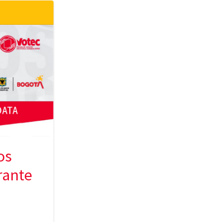
os
rante